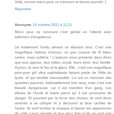
Voilà, encore merci pour ce concours et bonne journée :)
Répondre
Anonyme
14 octobre 2011 à 11:21
Merci pour ce concours c'est génial on l'attend avec
tellement d'imaptience.
j'ai totalement fondu devant ce diamant brut. C'est une
magnifique histoire d'amour, un peu cousue de fil blanc
certes, mais sublime ! L'auteure nous présente deux êtres
que tout oppose, leur milieu social, leurs amis, leur famille.
A priori, ils sont le feu et la glace. Elle , c'est une magnifique
pom-pom girl ultra sophistiquée faisant partie de l'élite du
lycée, et qui semble inaccessible. Lui est un mexicain des
quartiers pauvres, indéniablement très sexy, mais c'est une
beauté dangereuse, car il est membre d'un gang. Les
élèves de l'école le fuient parce qu' il est synonyme de
danger. Et pourtant par la force des choses, ils vont êtres
amenés à se côtoyer et à découvrir la face cachée de
l'autre. Ils vont tomber le masque et laisser les apparences
de côté. Leurs secrets et leur vécu font qu'ils ne sont pas