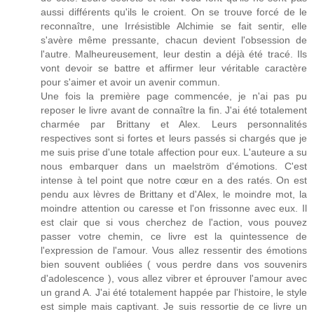
aussi différents qu'ils le croient. On se trouve forcé de le
reconnaître, une Irrésistible Alchimie se fait sentir, elle
s'avère même pressante, chacun devient l'obsession de
l'autre. Malheureusement, leur destin a déjà été tracé. Ils
vont devoir se battre et affirmer leur véritable caractère
pour s'aimer et avoir un avenir commun.
Une fois la première page commencée, je n'ai pas pu
reposer le livre avant de connaître la fin. J'ai été totalement
charmée par Brittany et Alex. Leurs personnalités
respectives sont si fortes et leurs passés si chargés que je
me suis prise d'une totale affection pour eux. L'auteure a su
nous embarquer dans un maelström d'émotions. C'est
intense à tel point que notre cœur en a des ratés. On est
pendu aux lèvres de Brittany et d'Alex, le moindre mot, la
moindre attention ou caresse et l'on frissonne avec eux. Il
est clair que si vous cherchez de l'action, vous pouvez
passer votre chemin, ce livre est la quintessence de
l'expression de l'amour. Vous allez ressentir des émotions
bien souvent oubliées ( vous perdre dans vos souvenirs
d'adolescence ), vous allez vibrer et éprouver l'amour avec
un grand A. J'ai été totalement happée par l'histoire, le style
est simple mais captivant. Je suis ressortie de ce livre un