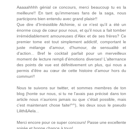
Aaaaahhhh génial ce concours, merci beaucoup tu es la
meilleure!! En tant qu'immenses fans de la saga, nous
participons bien entendu avec grand plaisir!!
Que dire d'Irrésistible Alchimie, si ce n'est qu'il a été un
énorme coup de cœur pour nous, et qu'il nous a fait tomber
irrémédiablement amoureuses d'Alex et de ses frères? Ce
premier tome est tout simplement addictif, comportant le
juste mélange d'amour, d'humour, de sensualité et
d'action... Bref le cocktail parfait pour un merveilleux
moment de lecture rempli d'émotions diverses! L'alternance
des points de vue est définitivement un plus, qui nous a
permis d'être au cœur de cette histoire d'amour hors du
commun!!
Nous te suivons sur twitter, et sommes membres de ton
blog (honte sur nous, si tu ne l'avais pas précisé dans ton
article nous n'aurions jamais su que c'était possible, mais
c'est maintenant chose faite!^^), les deux sous le pseudo
Lilith&Aela...
Merci encore pour ce super concours! Passe une excellente
soirée et bonne chance à tous!